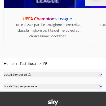
UEFA Champions League
Tutte le 203 partite a stagione in esclusiva,
Tutt
inclusa la migliore partita del mercoledì sul
canale Prime Sportsbar
Home
>
Tutti i locali
>
PE
Locali Sky per città
Scopri tutti i bar di Milano
Locali Sky per provincia
Scopri tutti i bar di Roma
Scopri tutti i bar in provincia di Milano
Scopri tutti i bar di Torino
Scopri tutti i bar in provincia di Roma
Scopri tutti i bar di Napoli