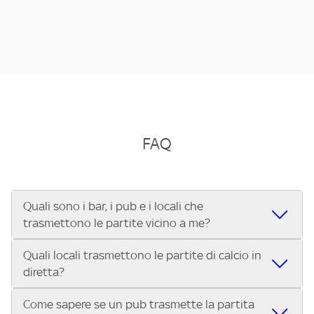
FAQ
Quali sono i bar, i pub e i locali che
trasmettono le partite vicino a me?
Quali locali trasmettono le partite di calcio in
Se cerchi un bar, pub, ristorante o locale vicino a te per
diretta?
vedere le partite di Serie A ENILIVE, la Serie C Sky Wifi, la
UEFA Champions League, la UEFA Europa League, la UEFA
Come sapere se un pub trasmette la partita
Vuoi sapere quali bar, pub o ristoranti mostrano le partite
Conference League, il Tennis, la Formula 1®, la MotoGP™ e