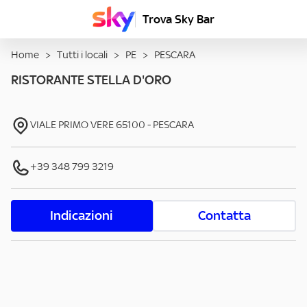
Trova Sky Bar
Home
>
Tutti i locali
>
PE
>
PESCARA
RISTORANTE STELLA D'ORO
VIALE PRIMO VERE
65100
-
PESCARA
+39 348 799 3219
Indicazioni
Contatta