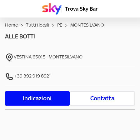
Trova Sky Bar
Home
>
Tutti i locali
>
PE
>
MONTESILVANO
ALLE BOTTI
VESTINA
65015
-
MONTESILVANO
+39 392 919 8921
Indicazioni
Contatta