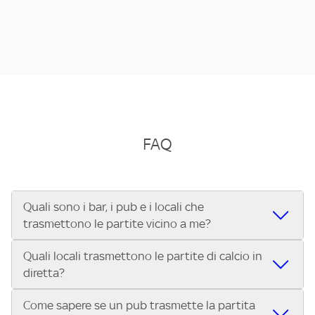
FAQ
Quali sono i bar, i pub e i locali che
trasmettono le partite vicino a me?
Quali locali trasmettono le partite di calcio in
Se cerchi un bar, pub, ristorante o locale vicino a te per
diretta?
vedere le partite di Serie A ENILIVE, la Serie C Sky Wifi, la
UEFA Champions League, la UEFA Europa League, la UEFA
Come sapere se un pub trasmette la partita
Vuoi sapere quali bar, pub o ristoranti mostrano le partite
Conference League, il Tennis, la Formula 1®, la MotoGP™ e