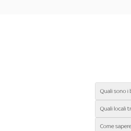
Quali sono i 
Se cerchi un ba
Quali locali 
ENILIVE, la Se
Conference Lea
Vuoi sapere qu
Come sapere 
Sky Bar ti aiut