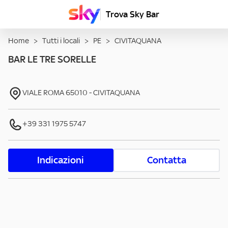
Trova Sky Bar
Home
>
Tutti i locali
>
PE
>
CIVITAQUANA
BAR LE TRE SORELLE
VIALE ROMA
65010
-
CIVITAQUANA
+39 331 1975 5747
Indicazioni
Contatta