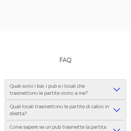
FAQ
Quali sono i bar, i pub e i locali che
trasmettono le partite vicino a me?
Quali locali trasmettono le partite di calcio in
Se cerchi un bar, pub, ristorante o locale vicino a te per
diretta?
vedere le partite di Serie A ENILIVE, la Serie C Sky Wifi, la
UEFA Champions League, la UEFA Europa League, la UEFA
Come sapere se un pub trasmette la partita
Vuoi sapere quali bar, pub o ristoranti mostrano le partite
Conference League, il Tennis, la Formula 1®, la MotoGP™ e