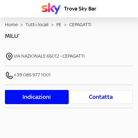
Trova Sky Bar
Home
>
Tutti i locali
>
PE
>
CEPAGATTI
MILU'
VIA NAZIONALE
65012
-
CEPAGATTI
+39 085 977 1001
Indicazioni
Contatta