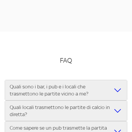
FAQ
Quali sono i bar, i pub e i locali che
trasmettono le partite vicino a me?
Quali locali trasmettono le partite di calcio in
Se cerchi un bar, pub, ristorante o locale vicino a te per
diretta?
vedere le partite di Serie A ENILIVE, la Serie C Sky Wifi, la
UEFA Champions League, la UEFA Europa League, la UEFA
Come sapere se un pub trasmette la partita
Vuoi sapere quali bar, pub o ristoranti mostrano le partite
Conference League, il Tennis, la Formula 1®, la MotoGP™ e