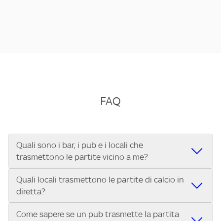
FAQ
Quali sono i bar, i pub e i locali che
trasmettono le partite vicino a me?
Quali locali trasmettono le partite di calcio in
Se cerchi un bar, pub, ristorante o locale vicino a te per
diretta?
vedere le partite di Serie A ENILIVE, la Serie C Sky Wifi, la
UEFA Champions League, la UEFA Europa League, la UEFA
Come sapere se un pub trasmette la partita
Vuoi sapere quali bar, pub o ristoranti mostrano le partite
Conference League, il Tennis, la Formula 1®, la MotoGP™ e