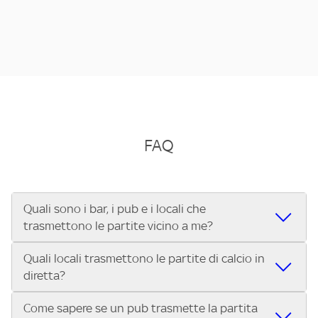
FAQ
Quali sono i bar, i pub e i locali che
trasmettono le partite vicino a me?
Quali locali trasmettono le partite di calcio in
Se cerchi un bar, pub, ristorante o locale vicino a te per
diretta?
vedere le partite di Serie A ENILIVE, la Serie C Sky Wifi, la
UEFA Champions League, la UEFA Europa League, la UEFA
Come sapere se un pub trasmette la partita
Vuoi sapere quali bar, pub o ristoranti mostrano le partite
Conference League, il Tennis, la Formula 1®, la MotoGP™ e