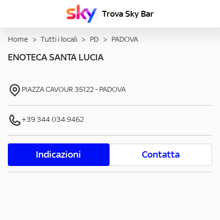
Trova Sky Bar
Home
>
Tutti i locali
>
PD
>
PADOVA
ENOTECA SANTA LUCIA
PIAZZA CAVOUR
35122
-
PADOVA
+39 344 034 9462
Indicazioni
Contatta