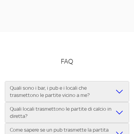
FAQ
Quali sono i bar, i pub e i locali che
trasmettono le partite vicino a me?
Quali locali trasmettono le partite di calcio in
Se cerchi un bar, pub, ristorante o locale vicino a te per
diretta?
vedere le partite di Serie A ENILIVE, la Serie C Sky Wifi, la
UEFA Champions League, la UEFA Europa League, la UEFA
Come sapere se un pub trasmette la partita
Vuoi sapere quali bar, pub o ristoranti mostrano le partite
Conference League, il Tennis, la Formula 1®, la MotoGP™ e