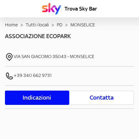
Trova Sky Bar
Home
>
Tutti i locali
>
PD
>
MONSELICE
ASSOCIAZIONE ECOPARK
VIA SAN GIACOMO
35043
-
MONSELICE
+39 340 662 9731
Indicazioni
Contatta