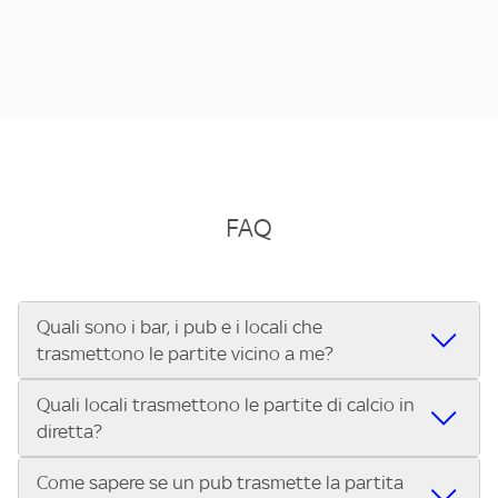
FAQ
Quali sono i bar, i pub e i locali che
trasmettono le partite vicino a me?
Quali locali trasmettono le partite di calcio in
Se cerchi un bar, pub, ristorante o locale vicino a te per
diretta?
vedere le partite di Serie A ENILIVE, la Serie C Sky Wifi, la
UEFA Champions League, la UEFA Europa League, la UEFA
Come sapere se un pub trasmette la partita
Vuoi sapere quali bar, pub o ristoranti mostrano le partite
Conference League, il Tennis, la Formula 1®, la MotoGP™ e