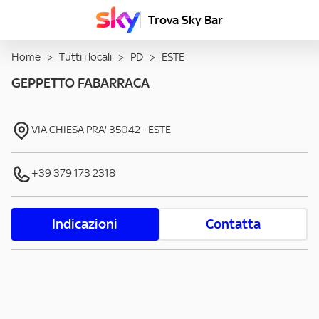
Trova Sky Bar
Home
>
Tutti i locali
>
PD
>
ESTE
GEPPETTO FABARRACA
VIA CHIESA PRA'
35042
-
ESTE
+39 379 173 2318
Indicazioni
Contatta