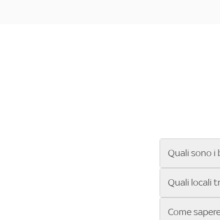
Quali sono i 
Se cerchi un ba
Quali locali 
ENILIVE, la Se
Conference Lea
Vuoi sapere qu
Come sapere 
Sky Bar ti aiut