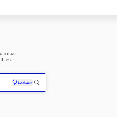
ra, il tuo
il locale
Localizzami