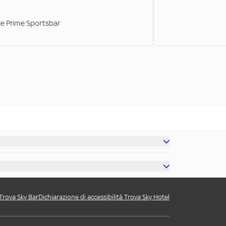
ale Prime Sportsbar
 Trova Sky Bar
Dichiarazione di accessibilità Trova Sky Hotel