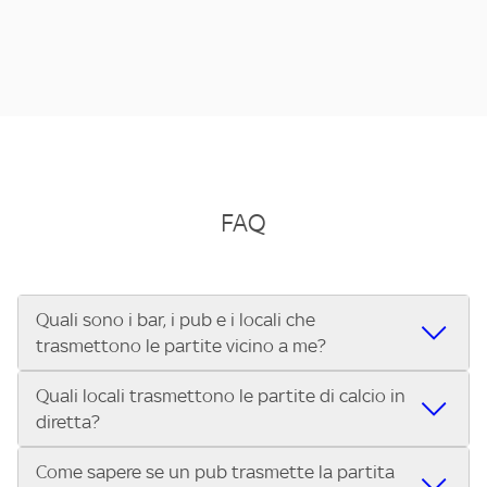
FAQ
Quali sono i bar, i pub e i locali che
trasmettono le partite vicino a me?
Quali locali trasmettono le partite di calcio in
Se cerchi un bar, pub, ristorante o locale vicino a te per
diretta?
vedere le partite di Serie A ENILIVE, la Serie C Sky Wifi, la
UEFA Champions League, la UEFA Europa League, la UEFA
Come sapere se un pub trasmette la partita
Vuoi sapere quali bar, pub o ristoranti mostrano le partite
Conference League, il Tennis, la Formula 1®, la MotoGP™ e