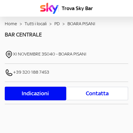
Trova Sky Bar
Home
>
Tutti i locali
>
PD
>
BOARA PISANI
BAR CENTRALE
XI NOVEMBRE
35040
-
BOARA PISANI
+39 320 188 7453
Indicazioni
Contatta