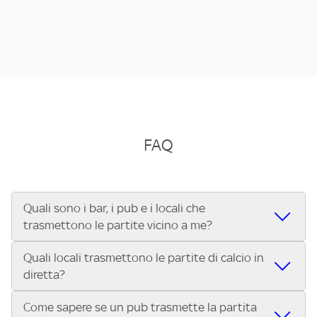
FAQ
Quali sono i bar, i pub e i locali che
trasmettono le partite vicino a me?
Quali locali trasmettono le partite di calcio in
Se cerchi un bar, pub, ristorante o locale vicino a te per
diretta?
vedere le partite di Serie A ENILIVE, la Serie C Sky Wifi, la
UEFA Champions League, la UEFA Europa League, la UEFA
Come sapere se un pub trasmette la partita
Vuoi sapere quali bar, pub o ristoranti mostrano le partite
Conference League, il Tennis, la Formula 1®, la MotoGP™ e