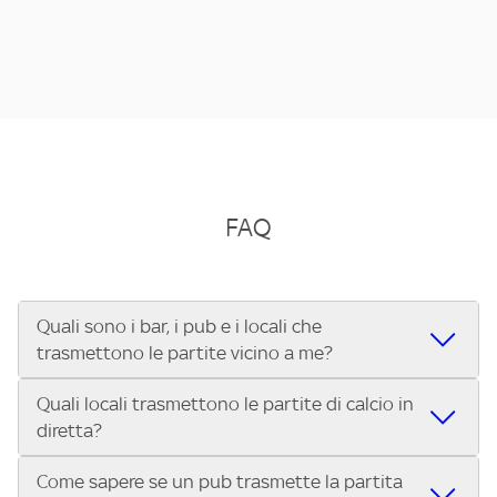
FAQ
Quali sono i bar, i pub e i locali che
trasmettono le partite vicino a me?
Quali locali trasmettono le partite di calcio in
Se cerchi un bar, pub, ristorante o locale vicino a te per
diretta?
vedere le partite di Serie A ENILIVE, la Serie C Sky Wifi, la
UEFA Champions League, la UEFA Europa League, la UEFA
Come sapere se un pub trasmette la partita
Vuoi sapere quali bar, pub o ristoranti mostrano le partite
Conference League, il Tennis, la Formula 1®, la MotoGP™ e