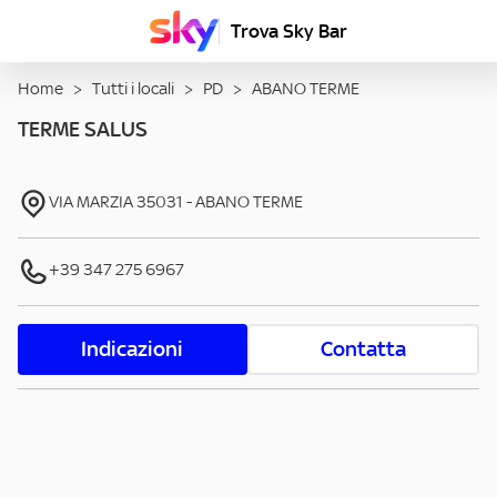
Trova Sky Bar
Home
>
Tutti i locali
>
PD
>
ABANO TERME
TERME SALUS
VIA MARZIA
35031
-
ABANO TERME
+39 347 275 6967
Indicazioni
Contatta