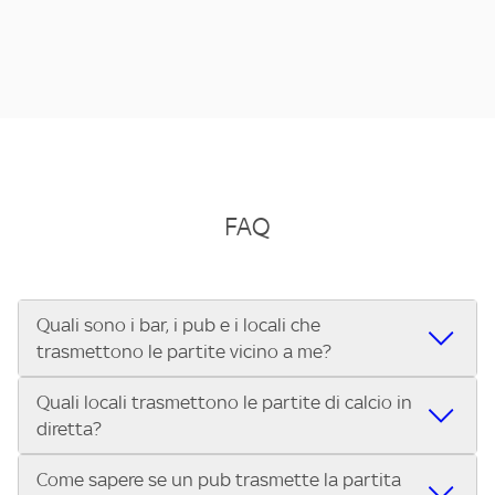
FAQ
Quali sono i bar, i pub e i locali che
trasmettono le partite vicino a me?
Quali locali trasmettono le partite di calcio in
Se cerchi un bar, pub, ristorante o locale vicino a te per
diretta?
vedere le partite di Serie A ENILIVE, la Serie C Sky Wifi, la
UEFA Champions League, la UEFA Europa League, la UEFA
Come sapere se un pub trasmette la partita
Vuoi sapere quali bar, pub o ristoranti mostrano le partite
Conference League, il Tennis, la Formula 1®, la MotoGP™ e