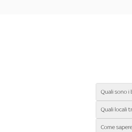
Quali sono i 
Se cerchi un ba
Quali locali 
ENILIVE, la Se
Conference Lea
Vuoi sapere qu
Come sapere 
Sky Bar ti aiut