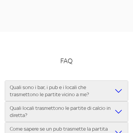
FAQ
Quali sono i bar, i pub e i locali che
trasmettono le partite vicino a me?
Quali locali trasmettono le partite di calcio in
Se cerchi un bar, pub, ristorante o locale vicino a te per
diretta?
vedere le partite di Serie A ENILIVE, la Serie C Sky Wifi, la
UEFA Champions League, la UEFA Europa League, la UEFA
Come sapere se un pub trasmette la partita
Vuoi sapere quali bar, pub o ristoranti mostrano le partite
Conference League, il Tennis, la Formula 1®, la MotoGP™ e