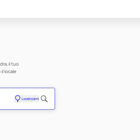
ra, il tuo
il locale
Localizzami