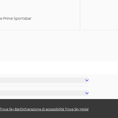
ale Prime Sportsbar
 Trova Sky Bar
Dichiarazione di accessibilità Trova Sky Hotel