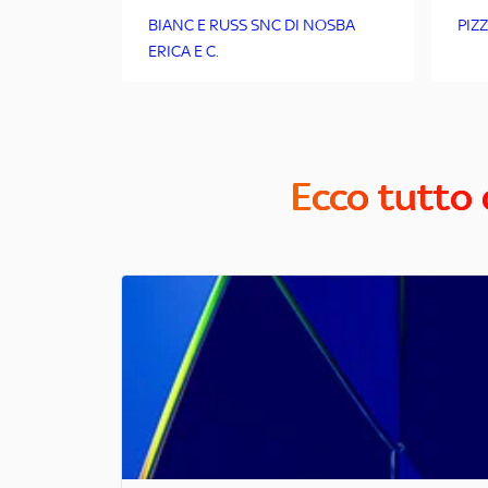
BIANC E RUSS SNC DI NOSBA
PIZ
ERICA E C.
Ecco tutto 