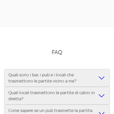
FAQ
Quali sono i bar, i pub e i locali che
trasmettono le partite vicino a me?
Quali locali trasmettono le partite di calcio in
Se cerchi un bar, pub, ristorante o locale vicino a te per
diretta?
vedere le partite di Serie A ENILIVE, la Serie C Sky Wifi, la
UEFA Champions League, la UEFA Europa League, la UEFA
Come sapere se un pub trasmette la partita
Vuoi sapere quali bar, pub o ristoranti mostrano le partite
Conference League, il Tennis, la Formula 1®, la MotoGP™ e