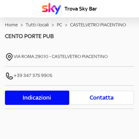
Trova Sky Bar
Home
>
Tutti i locali
>
PC
>
CASTELVETRO PIACENTINO
CENTO PORTE PUB
VIA ROMA
29010
-
CASTELVETRO PIACENTINO
+39 347 375 9905
Indicazioni
Contatta