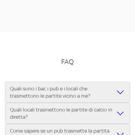
FAQ
Quali sono i bar, i pub e i locali che
trasmettono le partite vicino a me?
Quali locali trasmettono le partite di calcio in
Se cerchi un bar, pub, ristorante o locale vicino a te per
diretta?
vedere le partite di Serie A ENILIVE, la Serie C Sky Wifi, la
UEFA Champions League, la UEFA Europa League, la UEFA
Come sapere se un pub trasmette la partita
Vuoi sapere quali bar, pub o ristoranti mostrano le partite
Conference League, il Tennis, la Formula 1®, la MotoGP™ e