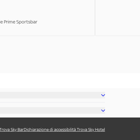
ale Prime Sportsbar
 Trova Sky Bar
Dichiarazione di accessibilità Trova Sky Hotel