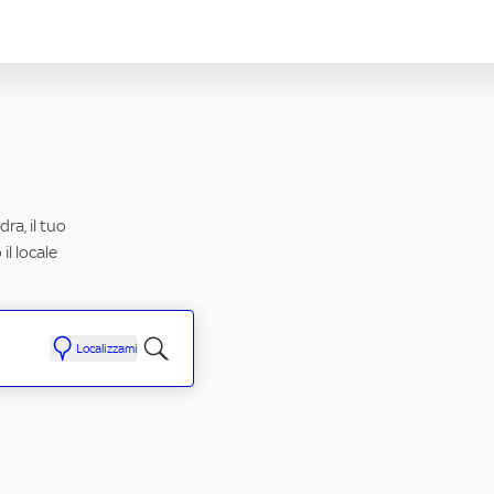
ra, il tuo
il locale
Localizzami