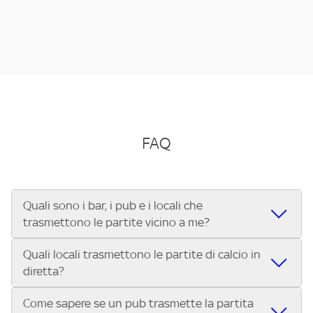
FAQ
Quali sono i bar, i pub e i locali che
trasmettono le partite vicino a me?
Quali locali trasmettono le partite di calcio in
Se cerchi un bar, pub, ristorante o locale vicino a te per
diretta?
vedere le partite di Serie A ENILIVE, la Serie C Sky Wifi, la
UEFA Champions League, la UEFA Europa League, la UEFA
Come sapere se un pub trasmette la partita
Vuoi sapere quali bar, pub o ristoranti mostrano le partite
Conference League, il Tennis, la Formula 1®, la MotoGP™ e