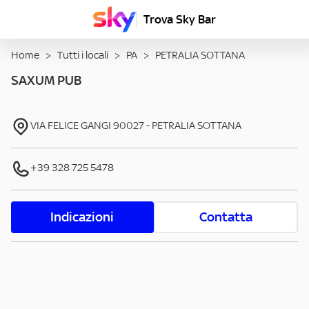
Trova Sky Bar
Home
>
Tutti i locali
>
PA
>
PETRALIA SOTTANA
SAXUM PUB
VIA FELICE GANGI
90027
-
PETRALIA SOTTANA
+39 328 725 5478
Indicazioni
Contatta