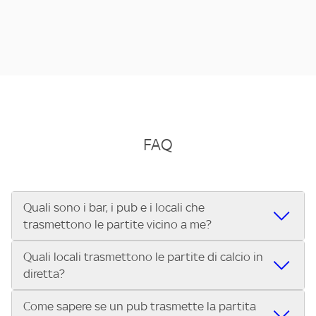
FAQ
Quali sono i bar, i pub e i locali che
trasmettono le partite vicino a me?
Quali locali trasmettono le partite di calcio in
Se cerchi un bar, pub, ristorante o locale vicino a te per
diretta?
vedere le partite di Serie A ENILIVE, la Serie C Sky Wifi, la
UEFA Champions League, la UEFA Europa League, la UEFA
Come sapere se un pub trasmette la partita
Vuoi sapere quali bar, pub o ristoranti mostrano le partite
Conference League, il Tennis, la Formula 1®, la MotoGP™ e