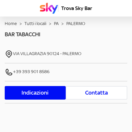
Trova Sky Bar
Home
>
Tutti i locali
>
PA
>
PALERMO
BAR TABACCHI
VIA VILLAGRAZIA
90124
-
PALERMO
+39 393 901 8586
Indicazioni
Contatta