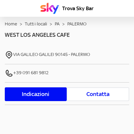
Trova Sky Bar
Home
>
Tutti i locali
>
PA
>
PALERMO
WEST LOS ANGELES CAFE
VIA GALILEO GALILEI
90145
-
PALERMO
+39 091 681 9812
Indicazioni
Contatta