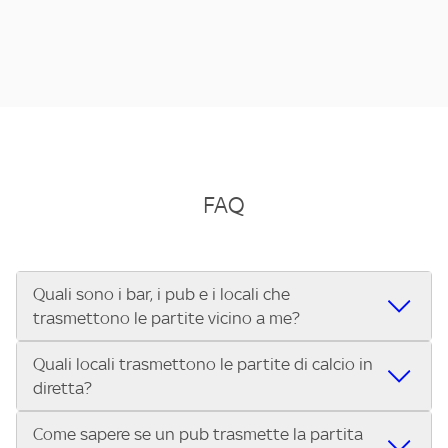
FAQ
Quali sono i bar, i pub e i locali che
trasmettono le partite vicino a me?
Quali locali trasmettono le partite di calcio in
Se cerchi un bar, pub, ristorante o locale vicino a te per
diretta?
vedere le partite di Serie A ENILIVE, la Serie C Sky Wifi, la
UEFA Champions League, la UEFA Europa League, la UEFA
Come sapere se un pub trasmette la partita
Vuoi sapere quali bar, pub o ristoranti mostrano le partite
Conference League, il Tennis, la Formula 1®, la MotoGP™ e