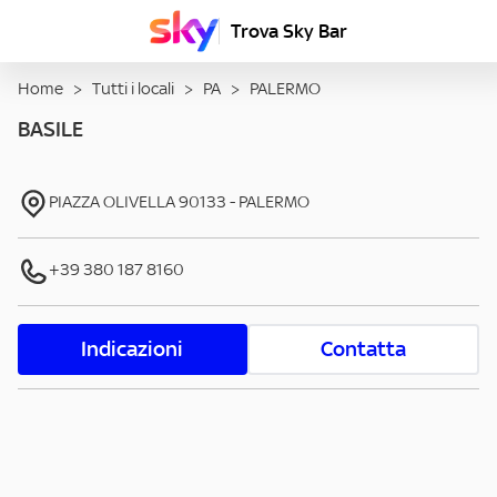
Trova Sky Bar
Home
>
Tutti i locali
>
PA
>
PALERMO
BASILE
PIAZZA OLIVELLA
90133
-
PALERMO
+39 380 187 8160
Indicazioni
Contatta