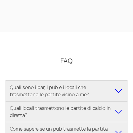
FAQ
Quali sono i bar, i pub e i locali che
trasmettono le partite vicino a me?
Quali locali trasmettono le partite di calcio in
Se cerchi un bar, pub, ristorante o locale vicino a te per
diretta?
vedere le partite di Serie A ENILIVE, la Serie C Sky Wifi, la
UEFA Champions League, la UEFA Europa League, la UEFA
Come sapere se un pub trasmette la partita
Vuoi sapere quali bar, pub o ristoranti mostrano le partite
Conference League, il Tennis, la Formula 1®, la MotoGP™ e