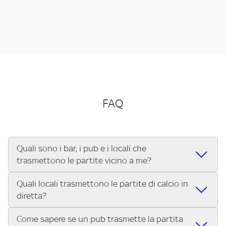
FAQ
Quali sono i bar, i pub e i locali che
trasmettono le partite vicino a me?
Quali locali trasmettono le partite di calcio in
Se cerchi un bar, pub, ristorante o locale vicino a te per
diretta?
vedere le partite di Serie A ENILIVE, la Serie C Sky Wifi, la
UEFA Champions League, la UEFA Europa League, la UEFA
Come sapere se un pub trasmette la partita
Vuoi sapere quali bar, pub o ristoranti mostrano le partite
Conference League, il Tennis, la Formula 1®, la MotoGP™ e