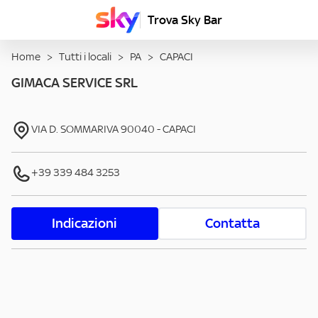
Trova Sky Bar
Home
>
Tutti i locali
>
PA
>
CAPACI
GIMACA SERVICE SRL
VIA D. SOMMARIVA
90040
-
CAPACI
+39 339 484 3253
Indicazioni
Contatta