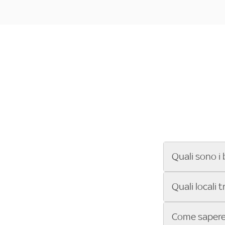
Quali sono i 
Se cerchi un ba
Quali locali 
ENILIVE, la Se
Conference Lea
Vuoi sapere qu
Come sapere 
Sky Bar ti aiut