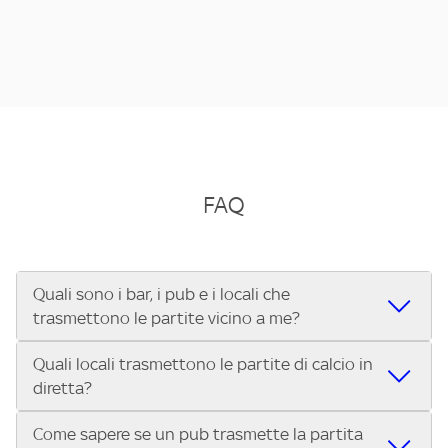
FAQ
Quali sono i bar, i pub e i locali che
trasmettono le partite vicino a me?
Quali locali trasmettono le partite di calcio in
Se cerchi un bar, pub, ristorante o locale vicino a te per
diretta?
vedere le partite di Serie A ENILIVE, la Serie C Sky Wifi, la
UEFA Champions League, la UEFA Europa League, la UEFA
Come sapere se un pub trasmette la partita
Vuoi sapere quali bar, pub o ristoranti mostrano le partite
Conference League, il Tennis, la Formula 1®, la MotoGP™ e