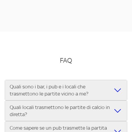
FAQ
Quali sono i bar, i pub e i locali che
trasmettono le partite vicino a me?
Quali locali trasmettono le partite di calcio in
Se cerchi un bar, pub, ristorante o locale vicino a te per
diretta?
vedere le partite di Serie A ENILIVE, la Serie C Sky Wifi, la
UEFA Champions League, la UEFA Europa League, la UEFA
Come sapere se un pub trasmette la partita
Vuoi sapere quali bar, pub o ristoranti mostrano le partite
Conference League, il Tennis, la Formula 1®, la MotoGP™ e