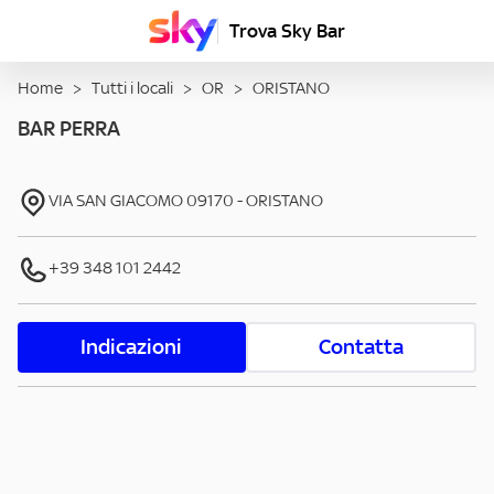
Trova Sky Bar
Home
>
Tutti i locali
>
OR
>
ORISTANO
BAR PERRA
VIA SAN GIACOMO
09170
-
ORISTANO
+39 348 101 2442
Indicazioni
Contatta