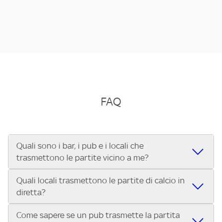
FAQ
Quali sono i bar, i pub e i locali che
trasmettono le partite vicino a me?
Quali locali trasmettono le partite di calcio in
Se cerchi un bar, pub, ristorante o locale vicino a te per
diretta?
vedere le partite di Serie A ENILIVE, la Serie C Sky Wifi, la
UEFA Champions League, la UEFA Europa League, la UEFA
Come sapere se un pub trasmette la partita
Vuoi sapere quali bar, pub o ristoranti mostrano le partite
Conference League, il Tennis, la Formula 1®, la MotoGP™ e