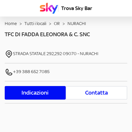
Trova Sky Bar
Home
>
Tutti i locali
>
OR
>
NURACHI
TFC DI FADDA ELEONORA & C. SNC
STRADA STATALE 292,292
09070
-
NURACHI
+39 388 652 7085
Indicazioni
Contatta