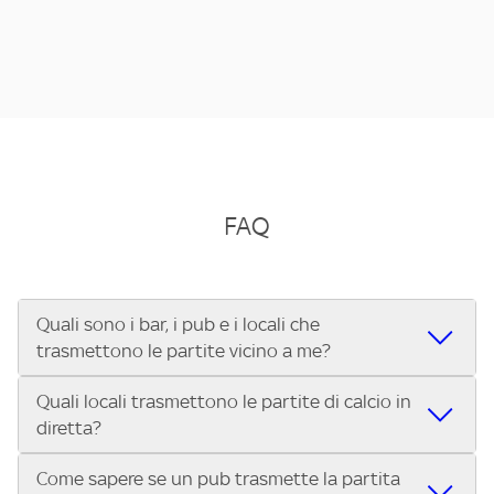
FAQ
Quali sono i bar, i pub e i locali che
trasmettono le partite vicino a me?
Quali locali trasmettono le partite di calcio in
Se cerchi un bar, pub, ristorante o locale vicino a te per
diretta?
vedere le partite di Serie A ENILIVE, la Serie C Sky Wifi, la
UEFA Champions League, la UEFA Europa League, la UEFA
Come sapere se un pub trasmette la partita
Vuoi sapere quali bar, pub o ristoranti mostrano le partite
Conference League, il Tennis, la Formula 1®, la MotoGP™ e