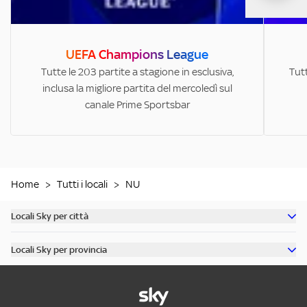
UEFA Champions League
Tutte le 203 partite a stagione in esclusiva,
Tutt
inclusa la migliore partita del mercoledì sul
canale Prime Sportsbar
Home
>
Tutti i locali
>
NU
Locali Sky per città
Scopri tutti i bar di Milano
Locali Sky per provincia
Scopri tutti i bar di Roma
Scopri tutti i bar in provincia di Milano
Scopri tutti i bar di Torino
Scopri tutti i bar in provincia di Roma
Scopri tutti i bar di Napoli