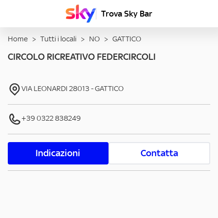
Trova Sky Bar
Home
>
Tutti i locali
>
NO
>
GATTICO
CIRCOLO RICREATIVO FEDERCIRCOLI
VIA LEONARDI
28013
-
GATTICO
+39 0322 838249
Indicazioni
Contatta