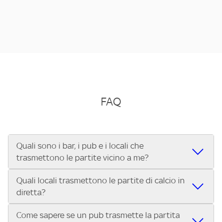
FAQ
Quali sono i bar, i pub e i locali che
trasmettono le partite vicino a me?
Quali locali trasmettono le partite di calcio in
Se cerchi un bar, pub, ristorante o locale vicino a te per
diretta?
vedere le partite di Serie A ENILIVE, la Serie C Sky Wifi, la
UEFA Champions League, la UEFA Europa League, la UEFA
Come sapere se un pub trasmette la partita
Vuoi sapere quali bar, pub o ristoranti mostrano le partite
Conference League, il Tennis, la Formula 1®, la MotoGP™ e