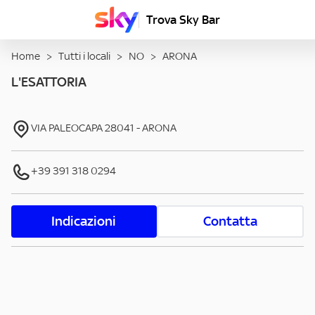
Trova Sky Bar
Home
>
Tutti i locali
>
NO
>
ARONA
L'ESATTORIA
VIA PALEOCAPA
28041
-
ARONA
+39 391 318 0294
Indicazioni
Contatta