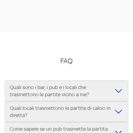
FAQ
Quali sono i bar, i pub e i locali che
trasmettono le partite vicino a me?
Quali locali trasmettono le partite di calcio in
Se cerchi un bar, pub, ristorante o locale vicino a te per
diretta?
vedere le partite di Serie A ENILIVE, la Serie C Sky Wifi, la
UEFA Champions League, la UEFA Europa League, la UEFA
Come sapere se un pub trasmette la partita
Vuoi sapere quali bar, pub o ristoranti mostrano le partite
Conference League, il Tennis, la Formula 1®, la MotoGP™ e