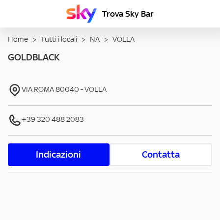
Trova Sky Bar
Home
>
Tutti i locali
>
NA
>
VOLLA
GOLDBLACK
VIA ROMA
80040
-
VOLLA
+39 320 488 2083
Indicazioni
Contatta