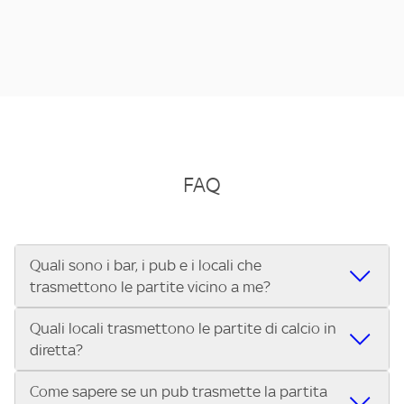
FAQ
Quali sono i bar, i pub e i locali che
trasmettono le partite vicino a me?
Quali locali trasmettono le partite di calcio in
Se cerchi un bar, pub, ristorante o locale vicino a te per
diretta?
vedere le partite di Serie A ENILIVE, la Serie C Sky Wifi, la
UEFA Champions League, la UEFA Europa League, la UEFA
Come sapere se un pub trasmette la partita
Vuoi sapere quali bar, pub o ristoranti mostrano le partite
Conference League, il Tennis, la Formula 1®, la MotoGP™ e