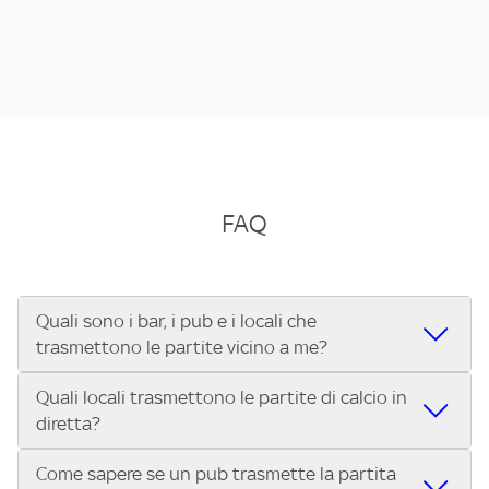
FAQ
Quali sono i bar, i pub e i locali che
trasmettono le partite vicino a me?
Quali locali trasmettono le partite di calcio in
Se cerchi un bar, pub, ristorante o locale vicino a te per
diretta?
vedere le partite di Serie A ENILIVE, la Serie C Sky Wifi, la
UEFA Champions League, la UEFA Europa League, la UEFA
Come sapere se un pub trasmette la partita
Vuoi sapere quali bar, pub o ristoranti mostrano le partite
Conference League, il Tennis, la Formula 1®, la MotoGP™ e