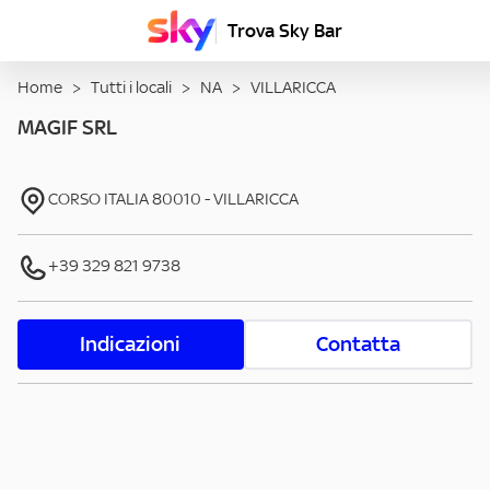
Trova Sky Bar
Home
>
Tutti i locali
>
NA
>
VILLARICCA
MAGIF SRL
CORSO ITALIA
80010
-
VILLARICCA
+39 329 821 9738
Indicazioni
Contatta