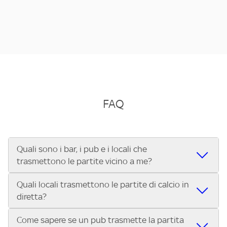
FAQ
Quali sono i bar, i pub e i locali che
trasmettono le partite vicino a me?
Quali locali trasmettono le partite di calcio in
Se cerchi un bar, pub, ristorante o locale vicino a te per
diretta?
vedere le partite di Serie A ENILIVE, la Serie C Sky Wifi, la
UEFA Champions League, la UEFA Europa League, la UEFA
Come sapere se un pub trasmette la partita
Vuoi sapere quali bar, pub o ristoranti mostrano le partite
Conference League, il Tennis, la Formula 1®, la MotoGP™ e