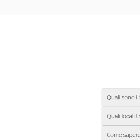
Quali sono i 
Se cerchi un ba
Quali locali 
ENILIVE, la Se
Conference Lea
Vuoi sapere qu
Come sapere 
Sky Bar ti aiut