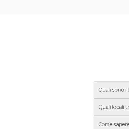
Quali sono i 
Se cerchi un ba
Quali locali 
ENILIVE, la Se
Conference Lea
Vuoi sapere qu
Come sapere 
Sky Bar ti aiut