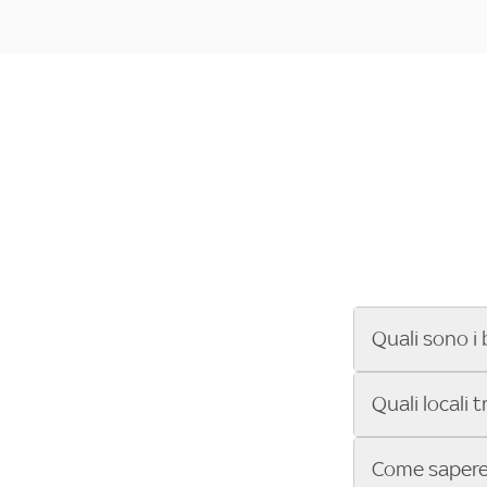
Quali sono i 
Se cerchi un ba
Quali locali 
ENILIVE, la Se
Conference Lea
Vuoi sapere qu
Come sapere 
Sky Bar ti aiut