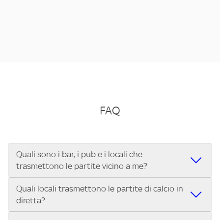
FAQ
Quali sono i bar, i pub e i locali che
trasmettono le partite vicino a me?
Quali locali trasmettono le partite di calcio in
Se cerchi un bar, pub, ristorante o locale vicino a te per
diretta?
vedere le partite di Serie A ENILIVE, la Serie C Sky Wifi, la
UEFA Champions League, la UEFA Europa League, la UEFA