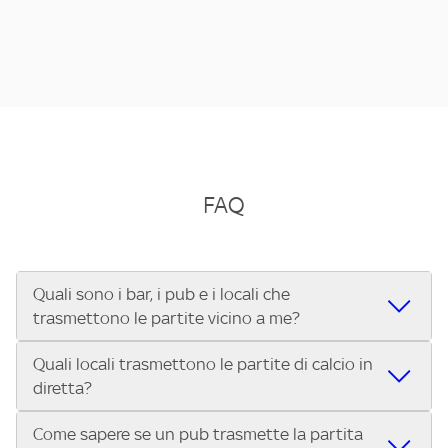
FAQ
Quali sono i bar, i pub e i locali che
trasmettono le partite vicino a me?
Quali locali trasmettono le partite di calcio in
Se cerchi un bar, pub, ristorante o locale vicino a te per
diretta?
vedere le partite di Serie A ENILIVE, la Serie C Sky Wifi, la
UEFA Champions League, la UEFA Europa League, la UEFA
Come sapere se un pub trasmette la partita
Vuoi sapere quali bar, pub o ristoranti mostrano le partite
Conference League, il Tennis, la Formula 1®, la MotoGP™ e