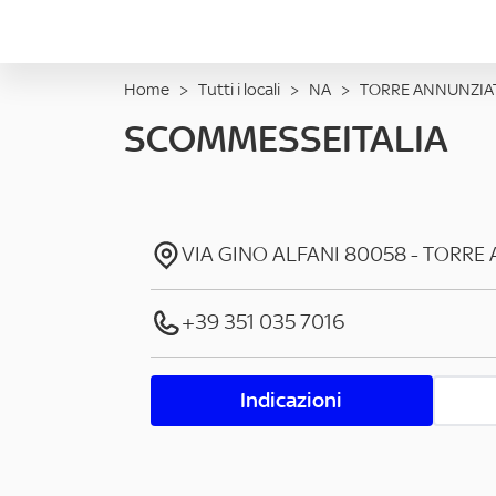
Home
>
Tutti i locali
>
NA
>
TORRE ANNUNZIA
SCOMMESSEITALIA
VIA GINO ALFANI
80058
-
TORRE 
+39 351 035 7016
Indicazioni