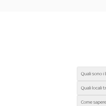
Quali sono i 
Se cerchi un ba
Quali locali 
ENILIVE, la Se
Conference Lea
Vuoi sapere qu
Come sapere 
Sky Bar ti aiut