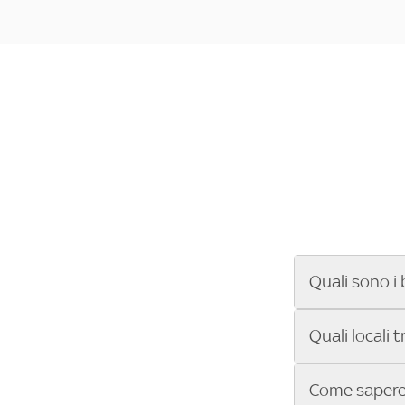
Quali sono i 
Se cerchi un ba
Quali locali 
ENILIVE, la Se
Conference Lea
Vuoi sapere qu
Come sapere 
Sky Bar ti aiut