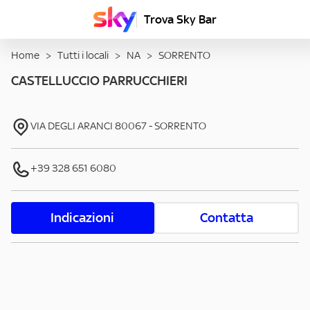
Trova Sky Bar
Home
>
Tutti i locali
>
NA
>
SORRENTO
CASTELLUCCIO PARRUCCHIERI
VIA DEGLI ARANCI
80067
-
SORRENTO
+39 328 651 6080
Indicazioni
Contatta