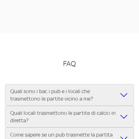
FAQ
Quali sono i bar, i pub e i locali che
trasmettono le partite vicino a me?
Quali locali trasmettono le partite di calcio in
Se cerchi un bar, pub, ristorante o locale vicino a te per
diretta?
vedere le partite di Serie A ENILIVE, la Serie C Sky Wifi, la
UEFA Champions League, la UEFA Europa League, la UEFA
Come sapere se un pub trasmette la partita
Vuoi sapere quali bar, pub o ristoranti mostrano le partite
Conference League, il Tennis, la Formula 1®, la MotoGP™ e