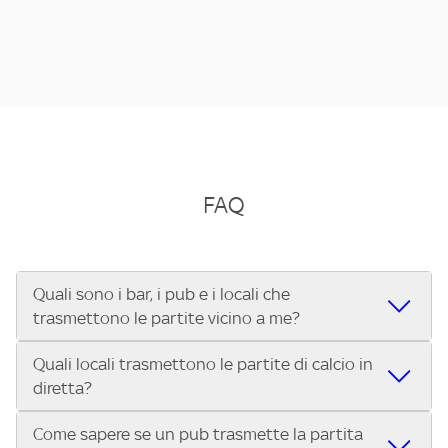
FAQ
Quali sono i bar, i pub e i locali che
trasmettono le partite vicino a me?
Quali locali trasmettono le partite di calcio in
Se cerchi un bar, pub, ristorante o locale vicino a te per
diretta?
vedere le partite di Serie A ENILIVE, la Serie C Sky Wifi, la
UEFA Champions League, la UEFA Europa League, la UEFA
Come sapere se un pub trasmette la partita
Vuoi sapere quali bar, pub o ristoranti mostrano le partite
Conference League, il Tennis, la Formula 1®, la MotoGP™ e