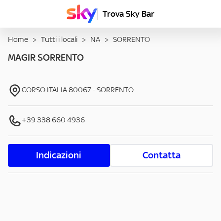
Trova Sky Bar
Home
>
Tutti i locali
>
NA
>
SORRENTO
MAGIR SORRENTO
CORSO ITALIA
80067
-
SORRENTO
+39 338 660 4936
Indicazioni
Contatta