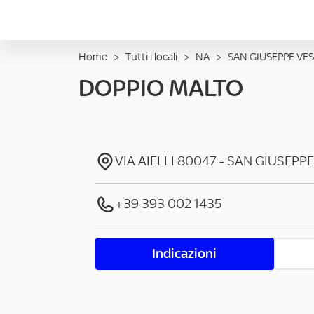
Home
>
Tutti i locali
>
NA
>
SAN GIUSEPPE VE
DOPPIO MALTO
VIA AIELLI
80047
-
SAN GIUSEPP
+39 393 002 1435
Indicazioni