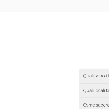
Quali sono i 
Se cerchi un ba
Quali locali 
ENILIVE, la Se
Conference Lea
Vuoi sapere qu
Come sapere 
Sky Bar ti aiut