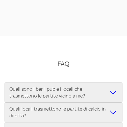
FAQ
Quali sono i bar, i pub e i locali che
trasmettono le partite vicino a me?
Quali locali trasmettono le partite di calcio in
Se cerchi un bar, pub, ristorante o locale vicino a te per
diretta?
vedere le partite di Serie A ENILIVE, la Serie C Sky Wifi, la
UEFA Champions League, la UEFA Europa League, la UEFA