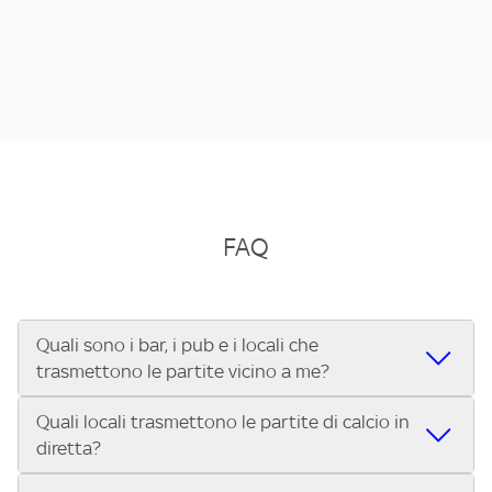
FAQ
Quali sono i bar, i pub e i locali che
trasmettono le partite vicino a me?
Quali locali trasmettono le partite di calcio in
Se cerchi un bar, pub, ristorante o locale vicino a te per
diretta?
vedere le partite di Serie A ENILIVE, la Serie C Sky Wifi, la
UEFA Champions League, la UEFA Europa League, la UEFA